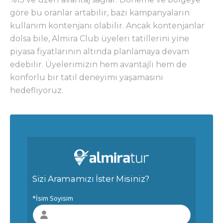
göre bu oranlar artabilir, bazı kampanyaların
kullanım kontenjanı olabilir. Ancak kontenjanlar
dolsa bile, Almira Club üyeleri tatillerini yine
piyasa fiyatlarının altında planlamaya devam
edebilir. Üyelerimizin hem avantajlı hem de
konforlu bir tatil deneyimi yaşamasını
hedefliyoruz.
Sizi Aramamızı İster Misiniz?
*İsim Soyisim