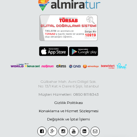
Gülbahar Mah. Avni Dilligil Sok.
No: 13/1 Kat:4 Daire:6 Şişli, İstanbul
Müşteri Hizmetleri: 0850 811 8343
Gizlilik Politikası
Konaklama ve Hizmet Sözleşmesi
Değişiklik ve İptal İşlemi