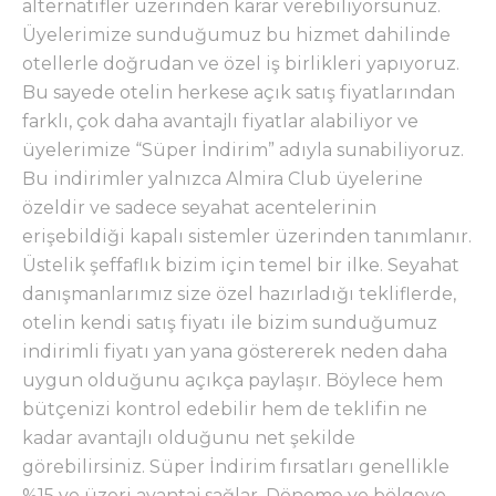
alternatifler üzerinden karar verebiliyorsunuz.
Üyelerimize sunduğumuz bu hizmet dahilinde
otellerle doğrudan ve özel iş birlikleri yapıyoruz.
Bu sayede otelin herkese açık satış fiyatlarından
farklı, çok daha avantajlı fiyatlar alabiliyor ve
üyelerimize “Süper İndirim” adıyla sunabiliyoruz.
Bu indirimler yalnızca Almira Club üyelerine
özeldir ve sadece seyahat acentelerinin
erişebildiği kapalı sistemler üzerinden tanımlanır.
Üstelik şeffaflık bizim için temel bir ilke. Seyahat
danışmanlarımız size özel hazırladığı tekliflerde,
otelin kendi satış fiyatı ile bizim sunduğumuz
indirimli fiyatı yan yana göstererek neden daha
uygun olduğunu açıkça paylaşır. Böylece hem
bütçenizi kontrol edebilir hem de teklifin ne
kadar avantajlı olduğunu net şekilde
görebilirsiniz. Süper İndirim fırsatları genellikle
%15 ve üzeri avantaj sağlar. Döneme ve bölgeye