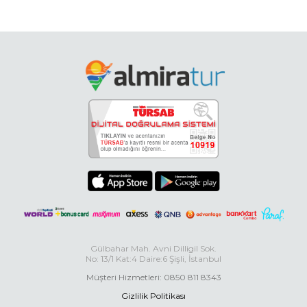
Gülbahar Mah. Avni Dilligil Sok.
No: 13/1 Kat:4 Daire:6 Şişli, İstanbul
Müşteri Hizmetleri: 0850 811 8343