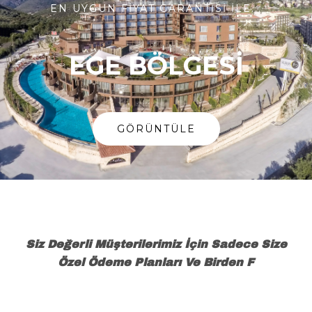
EN UYGUN FİYAT GARANTİSİ İLE...
EGE BÖLGESİ
GÖRÜNTÜLE
Siz Değerli Müşterilerimiz İçin Sadece Size
Özel Ödeme Planları Ve Birden Fazla Ödeme
Seçenekl
|