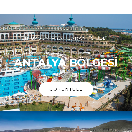
EN UYGUN FİYAT GARANTİSİ İLE...
ANTALYA BÖLGESİ
GÖRÜNTÜLE