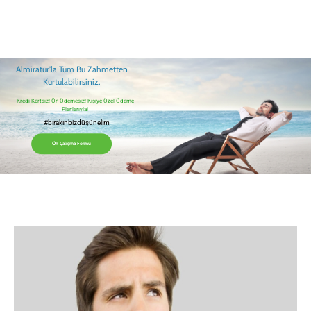
Almiratur’la Tüm Bu Zahmetten
Kurtulabilirsiniz.
Kredi Kartsız! Ön Ödemesiz! Kişiye Özel Ödeme
Planlarıyla!
#bırakınbizdüşünelim
Ön Çalışma Formu