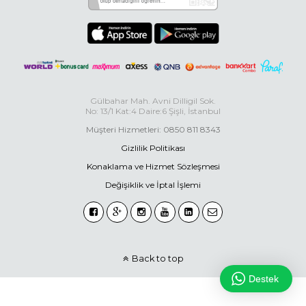
Gülbahar Mah. Avni Dilligil Sok.
No: 13/1 Kat:4 Daire:6 Şişli, İstanbul
Müşteri Hizmetleri: 0850 811 8343
Gizlilik Politikası
Konaklama ve Hizmet Sözleşmesi
Değişiklik ve İptal İşlemi
Back to top
Destek