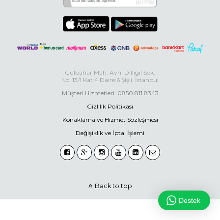
Gülbahar Mah. Avni Dilligil Sok.
No: 13/1 Kat:4 Daire:6 Şişli, İstanbul
Müşteri Hizmetleri: 0850 811 8343
Gizlilik Politikası
Konaklama ve Hizmet Sözleşmesi
Değişiklik ve İptal İşlemi
Back to top
Destek