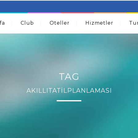
table Beds – Not Just For The Elderly!
How A Dermatolog
Acne
fa
Club
Oteller
Hizmetler
Tur
TAG
AKILLITATILPLANLAMASI