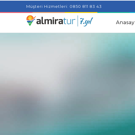
Project Milenial featuring news blogs and tutorials
Adjus
Müşteri Hizmetleri: 0850 811 83 43
Kids
Amazingly Simple Skin Care Tips For People With 
Anasay