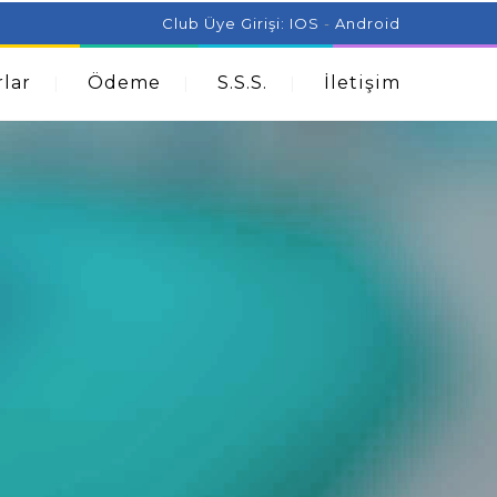
ist Can Help With Acne Problems
Aromatherapy And
Club Üye Girişi:
IOS
-
Android
lar
Ödeme
S.S.S.
İletişim