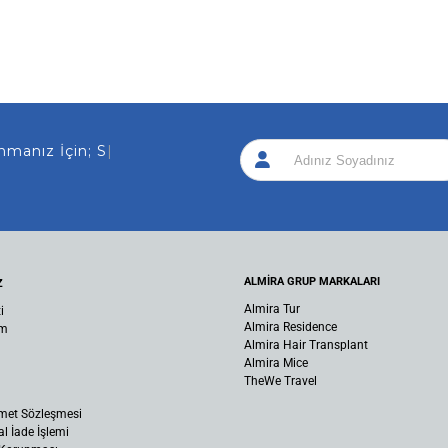
nız İçin; Sizi Ar
|
ALMİRA GRUP MARKALARI
Z
Almira Tur
i
Almira Residence
um
Almira Hair Transplant
Almira Mice
TheWe Travel
met Sözleşmesi
al İade İşlemi