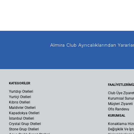
Almira Club Ayrıcalıklarından Yararlanma
KATEGORİLER
FAALİYETLERİMİ
Yurtdışı Otelleri
Club Üye Ziyaret
Yurtiçi Otelleri
Kurumsal Sun
Kıbrıs Otelleri
Müşteri Ziyareti
Maldivler Otelleri
Ofis Randevu
Kapadokya Otelleri
KURUMSAL
İstanbul Otelleri
Crystal Grup Otelleri
Konaklama Hiz
Stone Grup Otelleri
Değişiklik Ve İpt