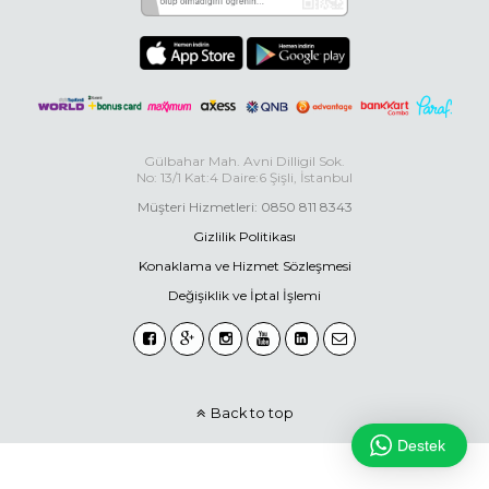
Gülbahar Mah. Avni Dilligil Sok.
No: 13/1 Kat:4 Daire:6 Şişli, İstanbul
Müşteri Hizmetleri: 0850 811 8343
Gizlilik Politikası
Konaklama ve Hizmet Sözleşmesi
Değişiklik ve İptal İşlemi
Back to top
Destek