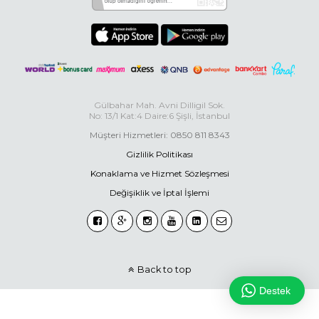
Gülbahar Mah. Avni Dilligil Sok.
No: 13/1 Kat:4 Daire:6 Şişli, İstanbul
Müşteri Hizmetleri: 0850 811 8343
Gizlilik Politikası
Konaklama ve Hizmet Sözleşmesi
Değişiklik ve İptal İşlemi
Back to top
Destek