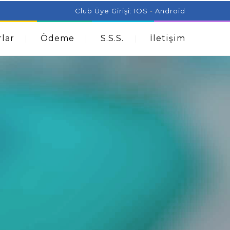
ist Can Help With Acne Problems
Aromatherapy And
Club Üye Girişi:
IOS
-
Android
lar
Ödeme
S.S.S.
İletişim