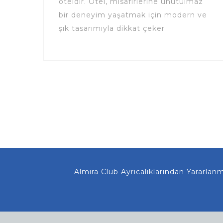
oteldir. Otel, misafirlerine unutulmaz
bir deneyim yaşatmak için modern ve
şık tasarımıyla dikkat çeker
Almira Club Ayrıcalıklarından Yararlanmanı