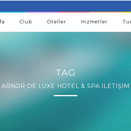
table Beds – Not Just For The Elderly!
How A Dermatolog
Acne
fa
Club
Oteller
Hizmetler
Tur
TAG
ARNOR DE LUXE HOTEL & SPA İLETIŞIM