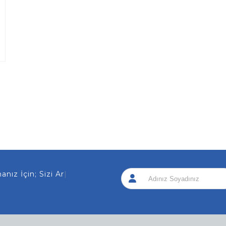
z İçin; Sizi Arayalım
|