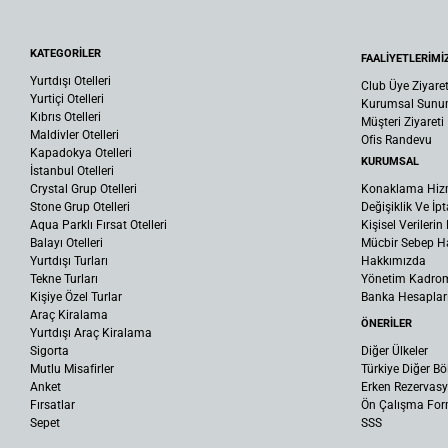
KATEGORİLER
FAALİYETLERİMİ
Yurtdışı Otelleri
Club Üye Ziyaret
Yurtiçi Otelleri
Kurumsal Sun
Kıbrıs Otelleri
Müşteri Ziyareti
Maldivler Otelleri
Ofis Randevu
Kapadokya Otelleri
KURUMSAL
İstanbul Otelleri
Crystal Grup Otelleri
Konaklama Hiz
Stone Grup Otelleri
Değişiklik Ve İpt
Aqua Parklı Fırsat Otelleri
Kişisel Verileri
Balayı Otelleri
Mücbir Sebep Ha
Yurtdışı Turları
Hakkımızda
Tekne Turları
Yönetim Kadro
Kişiye Özel Turlar
Banka Hesaplar
Araç Kiralama
ÖNERİLER
Yurtdışı Araç Kiralama
Sigorta
Diğer Ülkeler
Mutlu Misafirler
Türkiye Diğer Bö
Anket
Erken Rezervas
Fırsatlar
Ön Çalışma Fo
Sepet
SSS