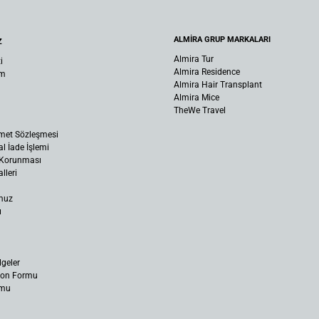
ALMİRA GRUP MARKALARI
Z
Almira Tur
i
Almira Residence
um
Almira Hair Transplant
Almira Mice
TheWe Travel
met Sözleşmesi
al İade İşlemi
n Korunması
lleri
muz
ı
lgeler
yon Formu
rmu