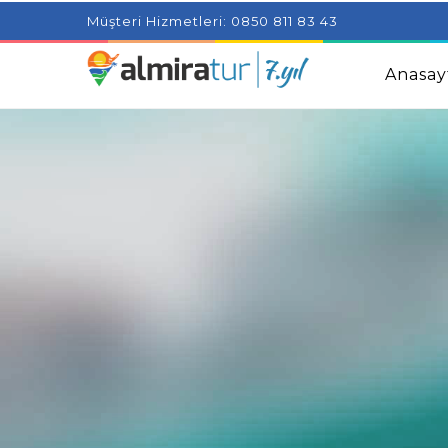
Project Milenial featuring news blogs and tutorials
Adjus
Müşteri Hizmetleri: 0850 811 83 43
Kids
Amazingly Simple Skin Care Tips For People With 
Anasay