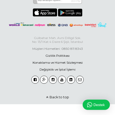
Gülbahar Mah. Avni Dilligil Sok.
No: 13/1 Kat:4 Daire:6 Şişli, İstanbul
Müşteri Hizmetleri: 0850 811 8343
Gizlilik Politikası
Konaklama ve Hizmet Sözleşmesi
Değişiklik ve İptal İşlemi
Back to top
Destek