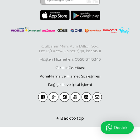
Gülbahar Mah. Avni Dilligil Sok.
No: 13/1 Kat:4 Daire:6 Şişli, İstanbul
Müşteri Hizmetleri: 0850 811 8343
Gizlilik Politikası
Konaklama ve Hizmet Sözleşmesi
Değişiklik ve İptal İşlemi
Back to top
Destek