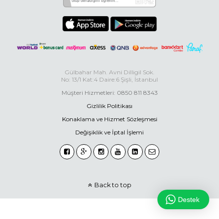
Gülbahar Mah. Avni Dilligil Sok.
No: 13/1 Kat:4 Daire:6 Şişli, İstanbul
Müşteri Hizmetleri: 0850 811 8343
Gizlilik Politikası
Konaklama ve Hizmet Sözleşmesi
Değişiklik ve İptal İşlemi
Back to top
Destek