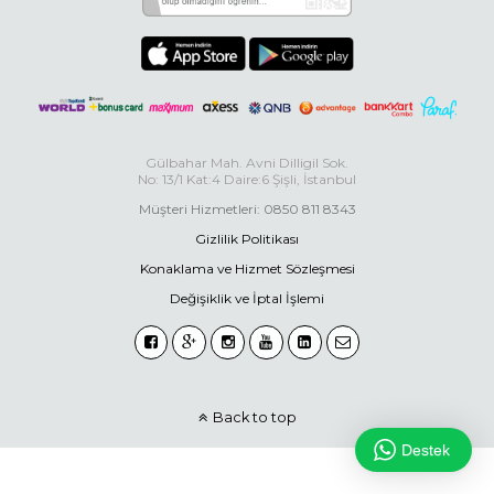
Gülbahar Mah. Avni Dilligil Sok.
No: 13/1 Kat:4 Daire:6 Şişli, İstanbul
Müşteri Hizmetleri: 0850 811 8343
Gizlilik Politikası
Konaklama ve Hizmet Sözleşmesi
Değişiklik ve İptal İşlemi
Back to top
Destek