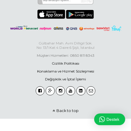
Gülbahar Mah. Avni Dilligil Sok.
No: 13/1 Kat:4 Daire:6 Şişli, İstanbul
Müşteri Hizmetleri: 0850 811 8343
Gizlilik Politikası
Konaklama ve Hizmet Sözleşmesi
Değişiklik ve İptal İşlemi
Back to top
Destek