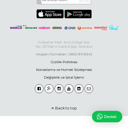
Gülbahar Mah. Avni Dilligil Sok.
No: 13/1 Kat:4 Daire:6 Şişli, İstanbul
Müşteri Hizmetleri: 0850 811 8343
Gizlilik Politikası
Konaklama ve Hizmet Sözleşmesi
Değişiklik ve İptal İşlemi
Back to top
Destek