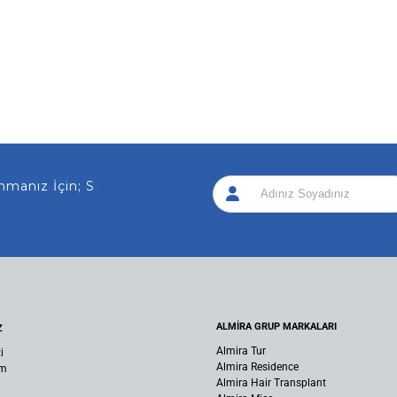
nız İçin; Sizi Ar
|
ALMİRA GRUP MARKALARI
Z
Almira Tur
i
Almira Residence
um
Almira Hair Transplant