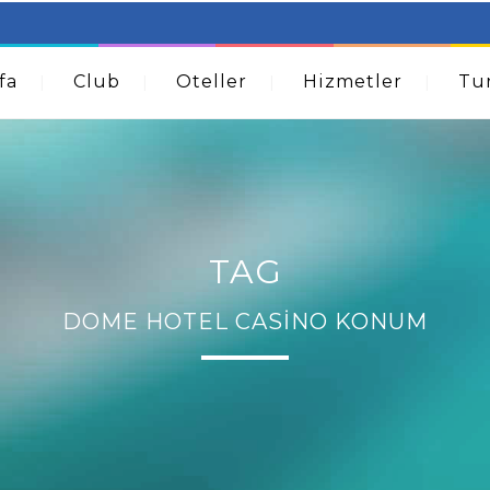
table Beds – Not Just For The Elderly!
How A Dermatolog
Acne
fa
Club
Oteller
Hizmetler
Tur
TAG
DOME HOTEL CASINO KONUM