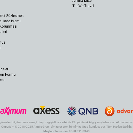
Almira Mice
TheWe Travel
met Sözleşmesi
al İade İşlemi
n Korunması
lleri
muz
ı
lgeler
yon Formu
rmu
 görselleri bilgilendirme amaçlı olup, değişiklik arz edebilir. Oluşabilecek bilgi yanlışlıklarından Almiratur
Copyright © 2018-2025 Almira Grup | almiratur.com bir Almira Grup kuruluşudur. Tüm Hakları Saklıdır.
Müşteri Temsilcisi 0850 811 8343