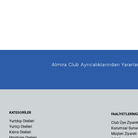
Almira Club Ayrıcalıklarından Yararlanma
KATEGORİLER
FAALİYETLERİMİ
Yurtdışı Otelleri
Club Üye Ziyaret
Yurtiçi Otelleri
Kurumsal Sun
Kıbrıs Otelleri
Müşteri Ziyareti
Maldivler Otelleri