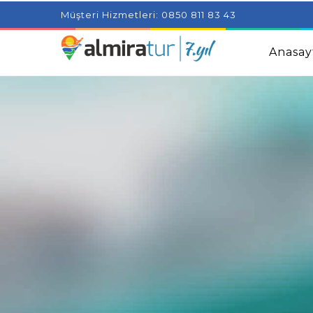
Project Milenial featuring news blogs and tutorials
Adjus
Müşteri Hizmetleri: 0850 811 83 43
Kids
Amazingly Simple Skin Care Tips For People With 
Anasay