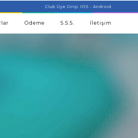
ist Can Help With Acne Problems
Aromatherapy And
Club Üye Girişi:
IOS
-
Android
lar
Ödeme
S.S.S.
İletişim