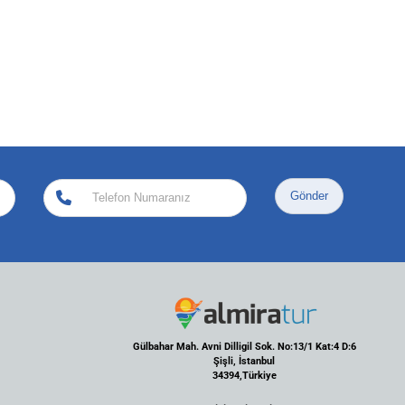
Gönder
Gülbahar Mah. Avni Dilligil Sok. No:13/1 Kat:4 D:6
Şişli, İstanbul
34394,Türkiye