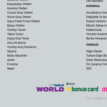
Ofis Randevu
Kapadokya Otelleri
KURUMSAL
İstanbul Otelleri
Crystal Grup Otelleri
Konaklama Hiz
Stone Grup Otelleri
Değişiklik Ve İpt
Aqua Parklı Fırsat Otelleri
Kişisel Verileri
Balayı Otelleri
Mücbir Sebep Ha
Yurtdışı Turları
Hakkımızda
Tekne Turları
Yönetim Kadro
Kişiye Özel Turlar
Banka Hesaplar
Araç Kiralama
ÖNERİLER
Yurtdışı Araç Kiralama
Sigorta
Diğer Ülkeler
Mutlu Misafirler
Türkiye Diğer Bö
Anket
Erken Rezervas
Fırsatlar
Ön Çalışma Fo
Sepet
SSS
Tüm otel bilgileri ve