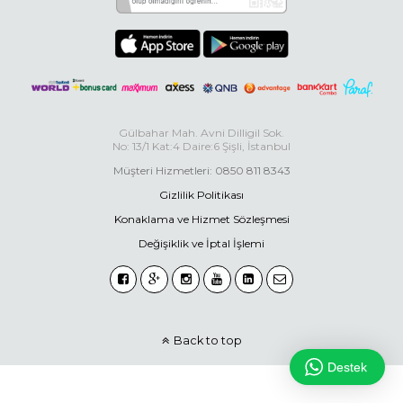
Gülbahar Mah. Avni Dilligil Sok.
No: 13/1 Kat:4 Daire:6 Şişli, İstanbul
Müşteri Hizmetleri: 0850 811 8343
Gizlilik Politikası
Konaklama ve Hizmet Sözleşmesi
Değişiklik ve İptal İşlemi
Back to top
Destek