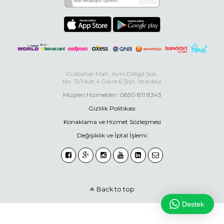
Gülbahar Mah. Avni Dilligil Sok.
No: 13/1 Kat:4 Daire:6 Şişli, İstanbul
Müşteri Hizmetleri: 0850 811 8343
Gizlilik Politikası
Konaklama ve Hizmet Sözleşmesi
Değişiklik ve İptal İşlemi
Back to top
Destek