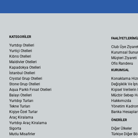
KATEGORİLER
FAALİYETLERİMİ
Yurtdışı Otelleri
Club Üye Ziyaret
Yurtiçi Otelleri
Kurumsal Sun
Kıbrıs Otelleri
Müşteri Ziyareti
Maldivler Otelleri
Ofis Randevu
Kapadokya Otelleri
KURUMSAL
İstanbul Otelleri
Crystal Grup Otelleri
Konaklama Hiz
Stone Grup Otelleri
Değişiklik Ve İpt
Aqua Parklı Fırsat Otelleri
Kişisel Verileri
Balayı Otelleri
Mücbir Sebep Ha
Yurtdışı Turları
Hakkımızda
Tekne Turları
Yönetim Kadro
Kişiye Özel Turlar
Banka Hesaplar
Araç Kiralama
ÖNERİLER
Yurtdışı Araç Kiralama
Sigorta
Diğer Ülkeler
Mutlu Misafirler
Türkiye Diğer Bö