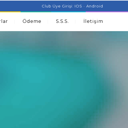
ist Can Help With Acne Problems
Aromatherapy And
Club Üye Girişi:
IOS
-
Android
lar
Ödeme
S.S.S.
İletişim
N