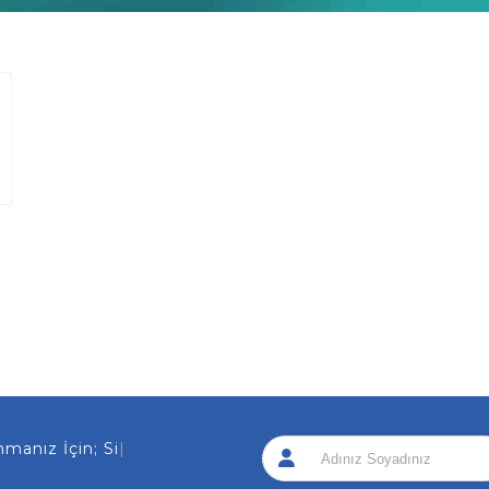
nız İçin; Sizi Ar
|