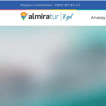
Project Milenial featuring news blogs and tutorials
Adjus
Müşteri Hizmetleri: 0850 811 83 43
Kids
Amazingly Simple Skin Care Tips For People With 
Anasay