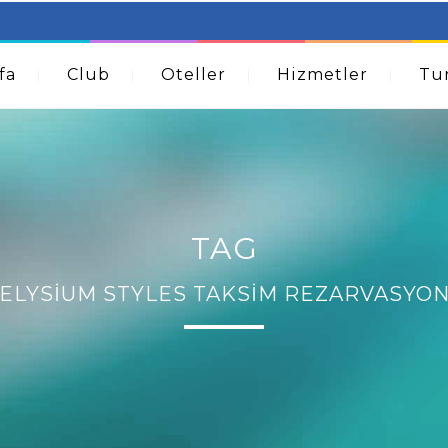
table Beds – Not Just For The Elderly!
How A Dermatolog
Acne
fa
Club
Oteller
Hizmetler
Tur
TAG
ELYSIUM STYLES TAKSIM REZARVASYO