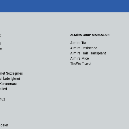
ALMİRA GRUP MARKALARI
Z
Almira Tur
i
Almira Residence
um
Almira Hair Transplant
Almira Mice
TheWe Travel
met Sözleşmesi
al İade İşlemi
n Korunması
lleri
muz
ı
lgeler