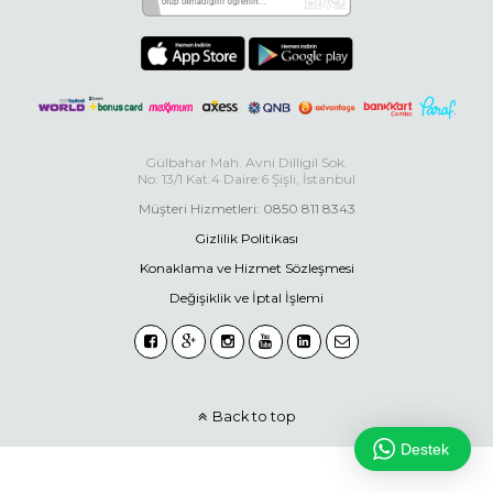
Gülbahar Mah. Avni Dilligil Sok.
No: 13/1 Kat:4 Daire:6 Şişli, İstanbul
Müşteri Hizmetleri: 0850 811 8343
Gizlilik Politikası
Konaklama ve Hizmet Sözleşmesi
Değişiklik ve İptal İşlemi
Back to top
Destek