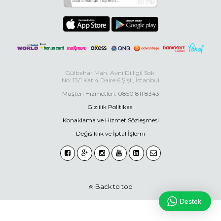
Gülbahar Mah. Avni Dilligil Sok.
No: 13/1 Kat:4 Daire:6 Şişli, İstanbul
Müşteri Hizmetleri: 0850 811 8343
Gizlilik Politikası
Konaklama ve Hizmet Sözleşmesi
Değişiklik ve İptal İşlemi
Back to top
Destek