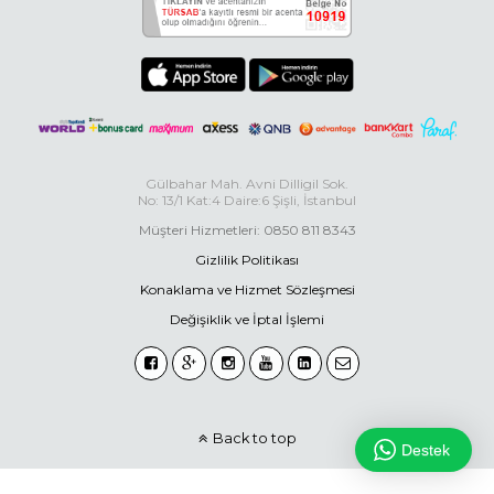
Gülbahar Mah. Avni Dilligil Sok.
No: 13/1 Kat:4 Daire:6 Şişli, İstanbul
Müşteri Hizmetleri: 0850 811 8343
Gizlilik Politikası
Konaklama ve Hizmet Sözleşmesi
Değişiklik ve İptal İşlemi
Back to top
Destek