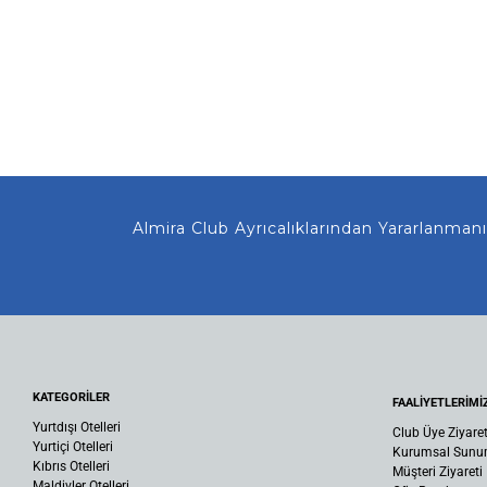
Almira Club Ayrıcalıklarından Yararlanmanız
KATEGORİLER
FAALİYETLERİMİ
Yurtdışı Otelleri
Club Üye Ziyaret
Yurtiçi Otelleri
Kurumsal Sun
Kıbrıs Otelleri
Müşteri Ziyareti
Maldivler Otelleri