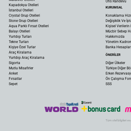
Ofis Randevu
Kapadokya Otelleri
KURUMSAL
İstanbul Otelleri
Crystal Grup Otelleri
Konaklama Hiz
Stone Grup Otelleri
Değişiklik Ve İpt
Aqua Parklı Fırsat Otelleri
Kişisel Verileri
Balayı Otelleri
Mücbir Sebep Ha
Yurtdışı Turları
Hakkımızda
Tekne Turları
Yönetim Kadro
Kişiye Özel Turlar
Banka Hesaplar
Araç Kiralama
ÖNERİLER
Yurtdışı Araç Kiralama
Sigorta
Diğer Ülkeler
Mutlu Misafirler
Türkiye Diğer Bö
Anket
Erken Rezervas
Fırsatlar
Ön Çalışma Fo
Sepet
SSS
Tüm otel bilgileri ve