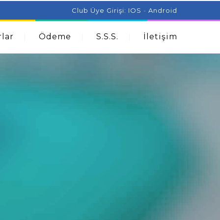
ist Can Help With Acne Problems
Aromatherapy And
Club Üye Girişi:
IOS
-
Android
lar
Ödeme
S.S.S.
İletişim