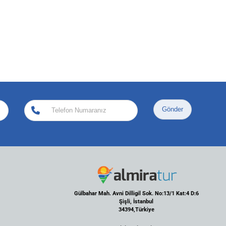
Gönder
Gülbahar Mah. Avni Dilligil Sok. No:13/1 Kat:4 D:6
Şişli, İstanbul
34394,Türkiye