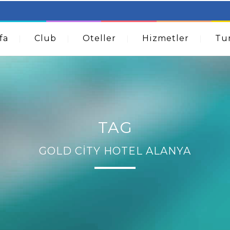
table Beds – Not Just For The Elderly!
How A Dermatolog
Acne
fa
Club
Oteller
Hizmetler
Tur
TAG
GOLD CITY HOTEL ALANYA