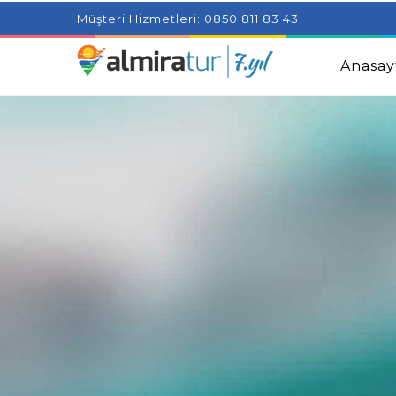
Project Milenial featuring news blogs and tutorials
Adjus
Müşteri Hizmetleri: 0850 811 83 43
Kids
Amazingly Simple Skin Care Tips For People With 
Anasay