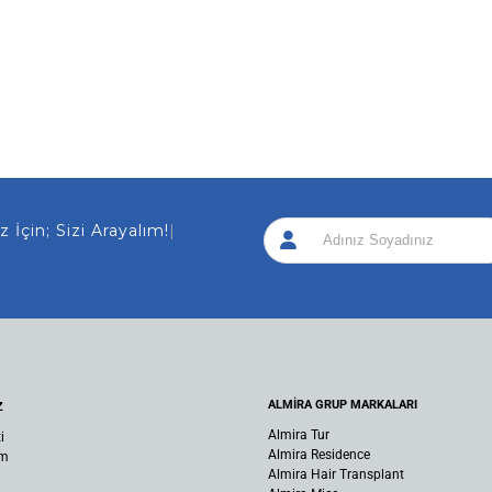
 İçin; Sizi Arayalım!
|
ALMİRA GRUP MARKALARI
Z
Almira Tur
i
Almira Residence
um
Almira Hair Transplant