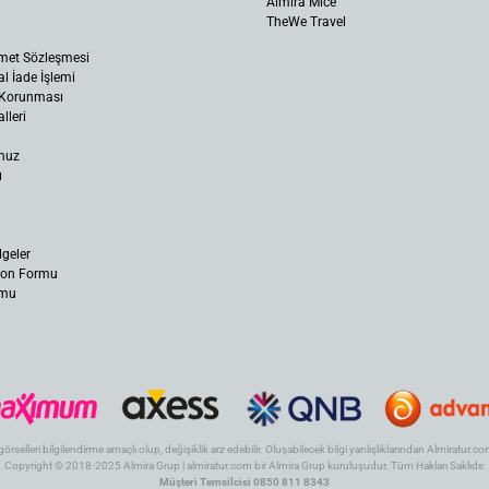
Almira Mice
TheWe Travel
met Sözleşmesi
al İade İşlemi
n Korunması
lleri
muz
ı
lgeler
yon Formu
rmu
 görselleri bilgilendirme amaçlı olup, değişiklik arz edebilir. Oluşabilecek bilgi yanlışlıklarından Almiratur
Copyright © 2018-2025 Almira Grup | almiratur.com bir Almira Grup kuruluşudur. Tüm Hakları Saklıdır.
Müşteri Temsilcisi 0850 811 8343