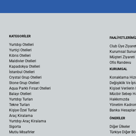
KATEGORİLER
FAALİYETLERİMİ
Yurtdışı Otelleri
Club Üye Ziyaret
Yurtiçi Otelleri
Kurumsal Sun
Kıbrıs Otelleri
Müşteri Ziyareti
Maldivler Otelleri
Ofis Randevu
Kapadokya Otelleri
KURUMSAL
İstanbul Otelleri
Crystal Grup Otelleri
Konaklama Hiz
Stone Grup Otelleri
Değişiklik Ve İpt
Aqua Parklı Fırsat Otelleri
Kişisel Verileri
Balayı Otelleri
Mücbir Sebep Ha
Yurtdışı Turları
Hakkımızda
Tekne Turları
Yönetim Kadro
Kişiye Özel Turlar
Banka Hesaplar
Araç Kiralama
ÖNERİLER
Yurtdışı Araç Kiralama
Sigorta
Diğer Ülkeler
Mutlu Misafirler
Türkiye Diğer Bö