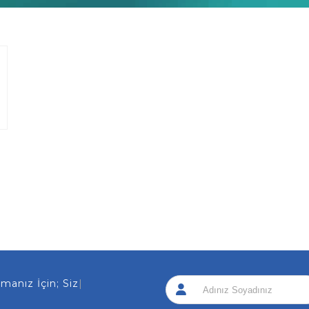
nız İçin; Sizi Ar
|