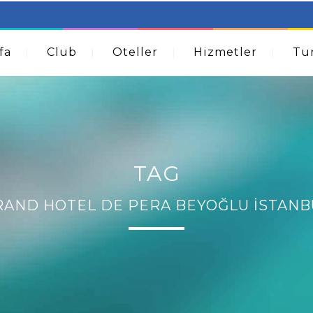
table Beds – Not Just For The Elderly!
How A Dermatolog
Acne
fa
Club
Oteller
Hizmetler
Tur
TAG
RAND HOTEL DE PERA BEYOĞLU İSTANB