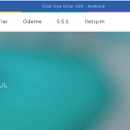
ist Can Help With Acne Problems
Aromatherapy And
Club Üye Girişi:
IOS
-
Android
lar
Ödeme
S.S.S.
İletişim
UL