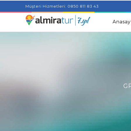
Project Milenial featuring news blogs and tutorials
Adjus
Müşteri Hizmetleri: 0850 811 83 43
Kids
Amazingly Simple Skin Care Tips For People With 
Anasay
G