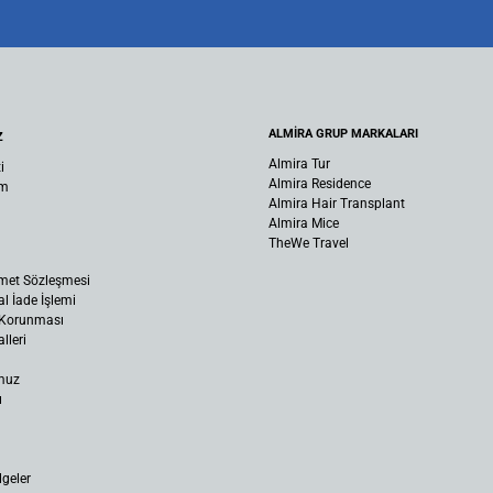
ALMİRA GRUP MARKALARI
Z
Almira Tur
i
Almira Residence
um
Almira Hair Transplant
Almira Mice
TheWe Travel
met Sözleşmesi
al İade İşlemi
n Korunması
lleri
muz
ı
lgeler