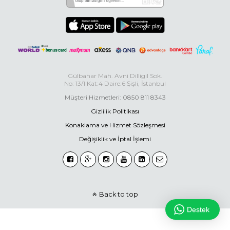
Gülbahar Mah. Avni Dilligil Sok.
No: 13/1 Kat:4 Daire:6 Şişli, İstanbul
Müşteri Hizmetleri: 0850 811 8343
Gizlilik Politikası
Konaklama ve Hizmet Sözleşmesi
Değişiklik ve İptal İşlemi
Back to top
Destek