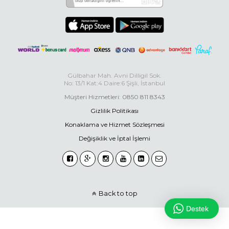
Gülbahar Mah. Avni Dilligil Sok.
No: 13/1 Kat:4 Daire:6 Şişli, İstanbul
Müşteri Hizmetleri: 0850 811 8343
Gizlilik Politikası
Konaklama ve Hizmet Sözleşmesi
Değişiklik ve İptal İşlemi
Back to top
Destek