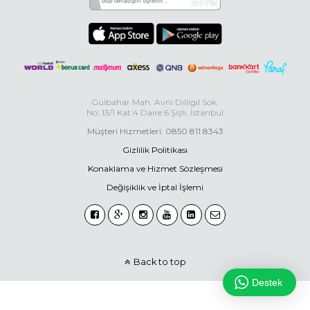
Gülbahar Mah. Avni Dilligil Sok.
No: 13/1 Kat:4 Daire:6 Şişli, İstanbul
Müşteri Hizmetleri: 0850 811 8343
Gizlilik Politikası
Konaklama ve Hizmet Sözleşmesi
Değişiklik ve İptal İşlemi
Back to top
Destek