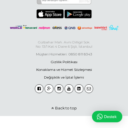
Gülbahar Mah. Avni Dilligil Sok.
No: 13/1 Kat:4 Daire:6 Şişli, İstanbul
Müşteri Hizmetleri: 0850 811 8343
Gizlilik Politikası
Konaklama ve Hizmet Sözleşmesi
Değişiklik ve İptal İşlemi
Back to top
Destek