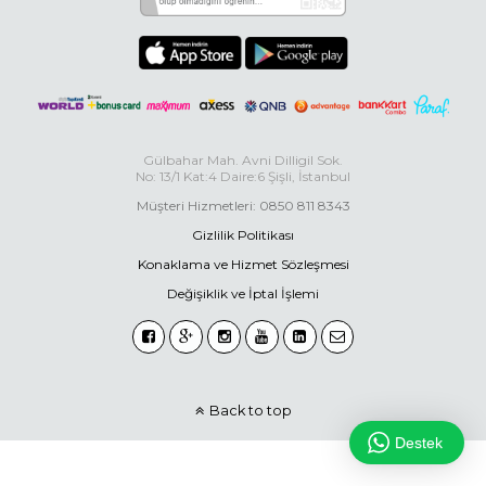
Gülbahar Mah. Avni Dilligil Sok.
No: 13/1 Kat:4 Daire:6 Şişli, İstanbul
Müşteri Hizmetleri: 0850 811 8343
Gizlilik Politikası
Konaklama ve Hizmet Sözleşmesi
Değişiklik ve İptal İşlemi
Back to top
Destek