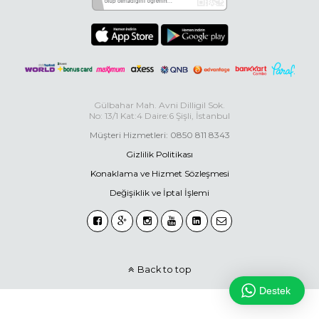
Gülbahar Mah. Avni Dilligil Sok.
No: 13/1 Kat:4 Daire:6 Şişli, İstanbul
Müşteri Hizmetleri: 0850 811 8343
Gizlilik Politikası
Konaklama ve Hizmet Sözleşmesi
Değişiklik ve İptal İşlemi
Back to top
Destek