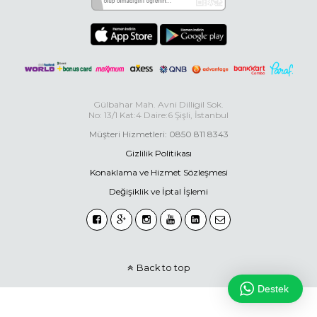
Gülbahar Mah. Avni Dilligil Sok.
No: 13/1 Kat:4 Daire:6 Şişli, İstanbul
Müşteri Hizmetleri: 0850 811 8343
Gizlilik Politikası
Konaklama ve Hizmet Sözleşmesi
Değişiklik ve İptal İşlemi
Back to top
Destek