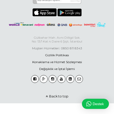
Gülbahar Mah. Avni Dilligil Sok.
No: 13/1 Kat:4 Daire:6 Şişli, İstanbul
Müşteri Hizmetleri: 0850 811 8343
Gizlilik Politikası
Konaklama ve Hizmet Sözleşmesi
Değişiklik ve İptal İşlemi
Back to top
Destek