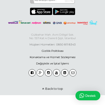
Gülbahar Mah. Avni Dilligil Sok.
No: 13/1 Kat:4 Daire:6 Şişli, İstanbul
Müşteri Hizmetleri: 0850 811 8343
Gizlilik Politikası
Konaklama ve Hizmet Sözleşmesi
Değişiklik ve İptal İşlemi
Back to top
Destek