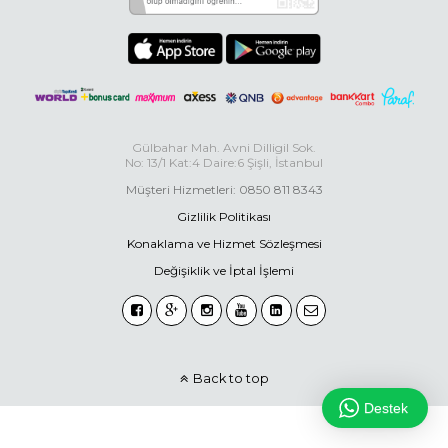
Gülbahar Mah. Avni Dilligil Sok.
No: 13/1 Kat:4 Daire:6 Şişli, İstanbul
Müşteri Hizmetleri: 0850 811 8343
Gizlilik Politikası
Konaklama ve Hizmet Sözleşmesi
Değişiklik ve İptal İşlemi
Back to top
Destek