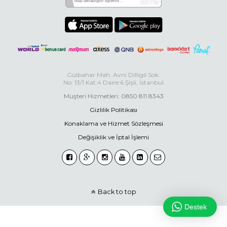
Gülbahar Mah. Avni Dilligil Sok.
No: 13/1 Kat:4 Daire:6 Şişli, İstanbul
Müşteri Hizmetleri: 0850 811 8343
Gizlilik Politikası
Konaklama ve Hizmet Sözleşmesi
Değişiklik ve İptal İşlemi
Back to top
Destek