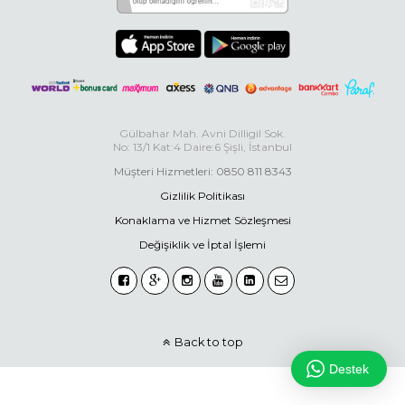
Gülbahar Mah. Avni Dilligil Sok.
No: 13/1 Kat:4 Daire:6 Şişli, İstanbul
Müşteri Hizmetleri: 0850 811 8343
Gizlilik Politikası
Konaklama ve Hizmet Sözleşmesi
Değişiklik ve İptal İşlemi
Back to top
Destek