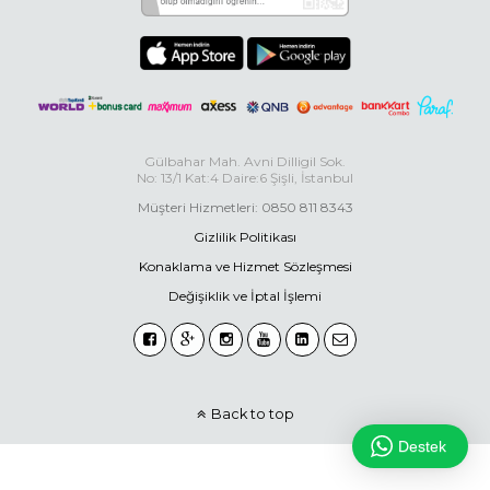
Gülbahar Mah. Avni Dilligil Sok.
No: 13/1 Kat:4 Daire:6 Şişli, İstanbul
Müşteri Hizmetleri: 0850 811 8343
Gizlilik Politikası
Konaklama ve Hizmet Sözleşmesi
Değişiklik ve İptal İşlemi
Back to top
Destek