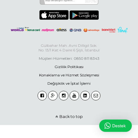
Gülbahar Mah. Avni Dilligil Sok.
No: 13/1 Kat:4 Daire:6 Şişli, İstanbul
Müşteri Hizmetleri: 0850 811 8343
Gizlilik Politikası
Konaklama ve Hizmet Sözleşmesi
Değişiklik ve İptal İşlemi
Back to top
Destek