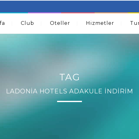
table Beds – Not Just For The Elderly!
How A Dermatolog
Acne
fa
Club
Oteller
Hizmetler
Tur
TAG
LADONIA HOTELS ADAKULE İNDIRIM