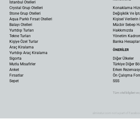
İstanbul Otelleri
Crystal Grup Otelleri
Konaklama Hiz
Stone Grup Otelleri
Değişiklik Ve İpt
Aqua Parklı Fırsat Otelleri
Kişisel Verileri
Balayı Otelleri
Mücbir Sebep Ha
Yurtdışı Turları
Hakkımızda
Tekne Turları
Yönetim Kadro
Kişiye Özel Turlar
Banka Hesaplar
Araç Kiralama
ÖNERİLER
Yurtdışı Araç Kiralama
Sigorta
Diğer Ülkeler
Mutlu Misafirler
Türkiye Diğer Bö
Anket
Erken Rezervas
Fırsatlar
Ön Çalışma Fo
Sepet
SSS
Tüm otel bilgileri ve
almiratur.com not a part of Facebo