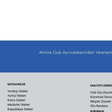
Almira Club Ayrıcalıklarından Yararlanman
KATEGORİLER
FAALİYETLERİMİ
Yurtdışı Otelleri
Club Üye Ziyaret
Yurtiçi Otelleri
Kurumsal Sun
Kıbrıs Otelleri
Müşteri Ziyareti
Maldivler Otelleri
Ofis Randevu
Kapadokya Otelleri
KURUMSAL