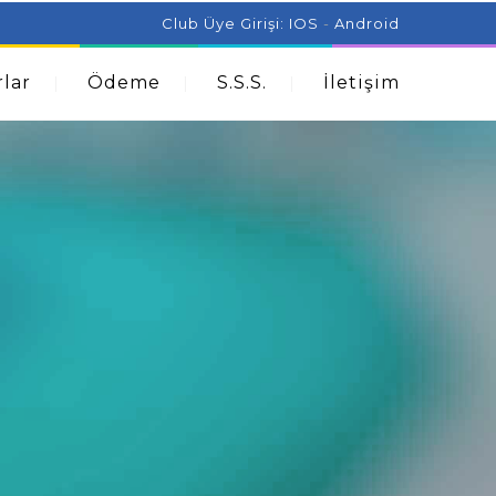
ist Can Help With Acne Problems
Aromatherapy And
Club Üye Girişi:
IOS
-
Android
lar
Ödeme
S.S.S.
İletişim