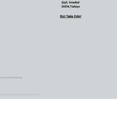
Şişli, İstanbul
34394,Türkiye
Bizi Takip Edin!
.com sorumlu tutulmaz.
ook is a trademark of Facebook, Inc