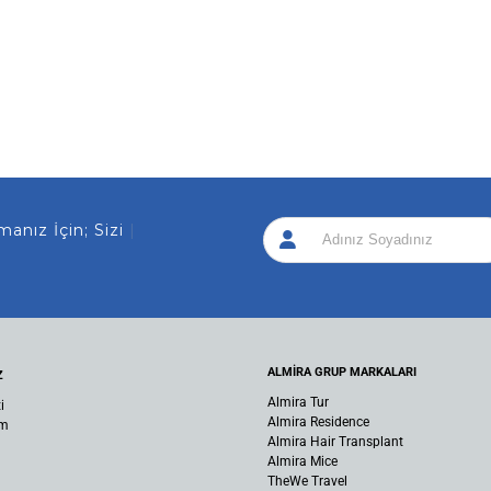
ız İçin; Sizi Araya
|
ALMİRA GRUP MARKALARI
Z
Almira Tur
i
Almira Residence
um
Almira Hair Transplant
Almira Mice
TheWe Travel