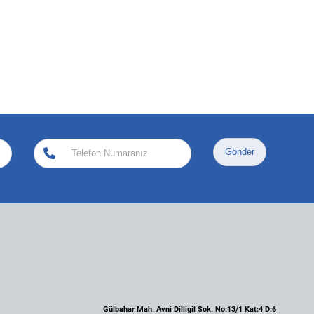
Gönder
Gülbahar Mah. Avni Dilligil Sok. No:13/1 Kat:4 D:6