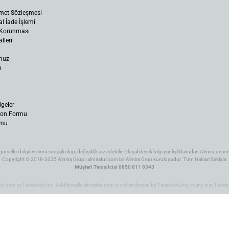
met Sözleşmesi
al İade İşlemi
n Korunması
lleri
muz
ı
lgeler
yon Formu
rmu
 görselleri bilgilendirme amaçlı olup, değişiklik arz edebilir. Oluşabilecek bilgi yanlışlıklarından Almiratur
Copyright © 2018-2025 Almira Grup | almiratur.com bir Almira Grup kuruluşudur. Tüm Hakları Saklıdır.
Müşteri Temsilcisi 0850 811 8343
ok.com or Facebook Inc. Additionally almiratur.com is not endorsed by Facebook,Inc, in any way Faceb