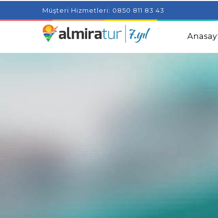
Project Milenial featuring news blogs and tutorials
Adjus
Müşteri Hizmetleri: 0850 811 83 43
Kids
Amazingly Simple Skin Care Tips For People With 
Anasay