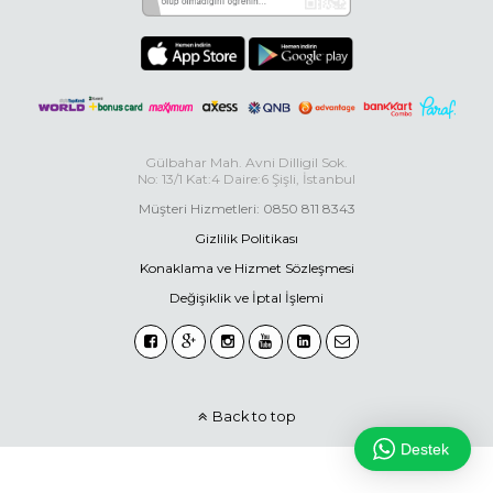
Gülbahar Mah. Avni Dilligil Sok.
No: 13/1 Kat:4 Daire:6 Şişli, İstanbul
Müşteri Hizmetleri: 0850 811 8343
Gizlilik Politikası
Konaklama ve Hizmet Sözleşmesi
Değişiklik ve İptal İşlemi
Back to top
Destek