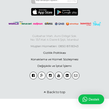
Gülbahar Mah. Avni Dilligil Sok.
No: 13/1 Kat:4 Daire:6 Şişli, İstanbul
Müşteri Hizmetleri: 0850 811 8343
Gizlilik Politikası
Konaklama ve Hizmet Sözleşmesi
Değişiklik ve İptal İşlemi
Back to top
Destek