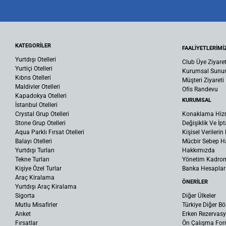
KATEGORİLER
FAALİYETLERİMİ
Yurtdışı Otelleri
Club Üye Ziyaret
Yurtiçi Otelleri
Kurumsal Sun
Kıbrıs Otelleri
Müşteri Ziyareti
Maldivler Otelleri
Ofis Randevu
Kapadokya Otelleri
KURUMSAL
İstanbul Otelleri
Crystal Grup Otelleri
Konaklama Hiz
Stone Grup Otelleri
Değişiklik Ve İpt
Aqua Parklı Fırsat Otelleri
Kişisel Verileri
Balayı Otelleri
Mücbir Sebep Ha
Yurtdışı Turları
Hakkımızda
Tekne Turları
Yönetim Kadro
Kişiye Özel Turlar
Banka Hesaplar
Araç Kiralama
ÖNERİLER
Yurtdışı Araç Kiralama
Sigorta
Diğer Ülkeler
Mutlu Misafirler
Türkiye Diğer Bö
Anket
Erken Rezervas
Fırsatlar
Ön Çalışma Fo