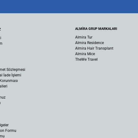
ALMİRA GRUP MARKALARI
Z
Almira Tur
i
Almira Residence
um
Almira Hair Transplant
Almira Mice
TheWe Travel
met Sözleşmesi
al İade İşlemi
n Korunması
lleri
muz
ı
lgeler
yon Formu
rmu