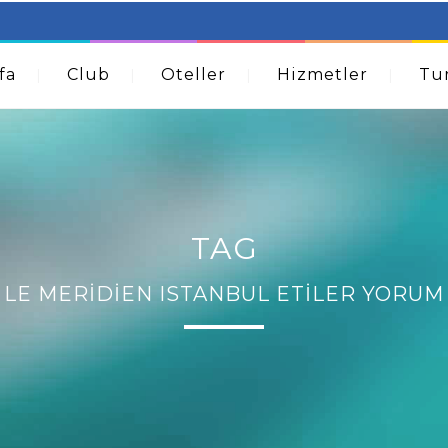
table Beds – Not Just For The Elderly!
How A Dermatolog
Acne
fa
Club
Oteller
Hizmetler
Tur
TAG
LE MERIDIEN ISTANBUL ETILER YORUM