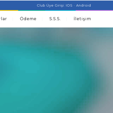
ist Can Help With Acne Problems
Aromatherapy And
Club Üye Girişi:
IOS
-
Android
lar
Ödeme
S.S.S.
İletişim