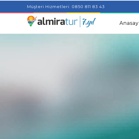
Project Milenial featuring news blogs and tutorials
Adjus
Müşteri Hizmetleri: 0850 811 83 43
Kids
Amazingly Simple Skin Care Tips For People With 
Anasay