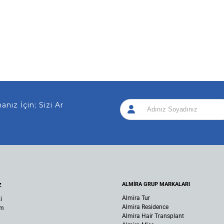
z İçin; Sizi Arayalım
|
ALMİRA GRUP MARKALARI
Z
Almira Tur
i
Almira Residence
um
Almira Hair Transplant