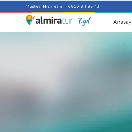
Project Milenial featuring news blogs and tutorials
Adjus
Müşteri Hizmetleri: 0850 811 83 43
Kids
Amazingly Simple Skin Care Tips For People With 
Anasay