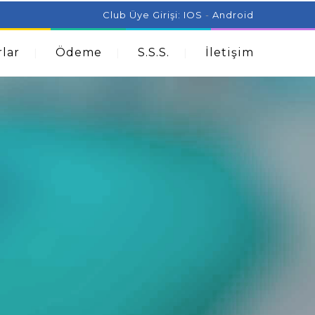
ist Can Help With Acne Problems
Aromatherapy And
Club Üye Girişi:
IOS
-
Android
lar
Ödeme
S.S.S.
İletişim