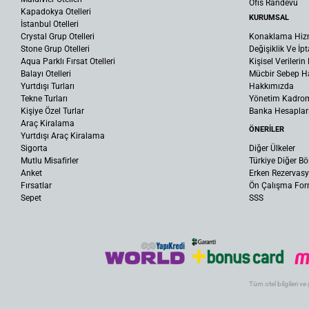
Ofis Randevu
Kapadokya Otelleri
KURUMSAL
İstanbul Otelleri
Crystal Grup Otelleri
Konaklama Hiz
Stone Grup Otelleri
Değişiklik Ve İpt
Aqua Parklı Fırsat Otelleri
Kişisel Verileri
Balayı Otelleri
Mücbir Sebep Ha
Yurtdışı Turları
Hakkımızda
Tekne Turları
Yönetim Kadro
Kişiye Özel Turlar
Banka Hesaplar
Araç Kiralama
ÖNERİLER
Yurtdışı Araç Kiralama
Sigorta
Diğer Ülkeler
Mutlu Misafirler
Türkiye Diğer Bö
Anket
Erken Rezervas
Fırsatlar
Ön Çalışma Fo
Sepet
SSS
Tüm otel bilgileri ve