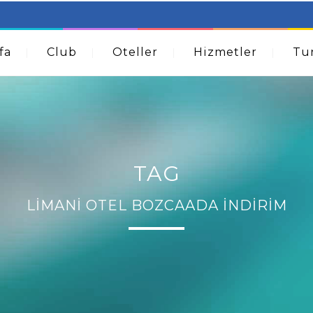
table Beds – Not Just For The Elderly!
How A Dermatolog
Acne
fa
Club
Oteller
Hizmetler
Tur
TAG
LIMANI OTEL BOZCAADA İNDIRIM