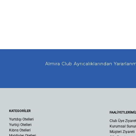
Almira Club Ayrıcalıklarından Yararlanmanı
KATEGORİLER
FAALİYETLERİMİ
Yurtdışı Otelleri
Club Üye Ziyaret
Yurtiçi Otelleri
Kurumsal Sun
Kıbrıs Otelleri
Müşteri Ziyareti
Maldivler Otelleri