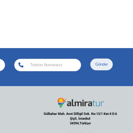
Gönder
Gülbahar Mah. Avni Dilligil Sok. No:13/1 Kat:4 D:6
Şişli, İstanbul
34394,Türkiye