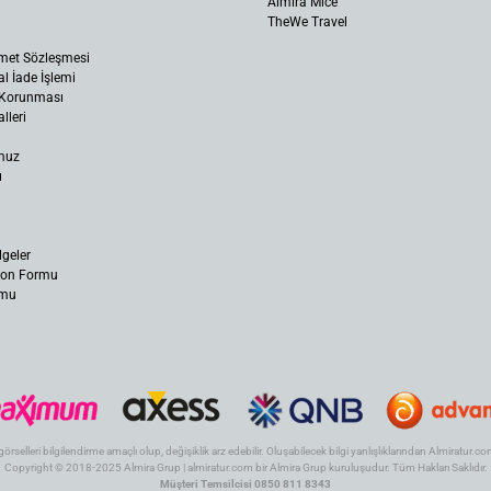
Almira Mice
TheWe Travel
met Sözleşmesi
al İade İşlemi
n Korunması
lleri
muz
ı
lgeler
yon Formu
rmu
 görselleri bilgilendirme amaçlı olup, değişiklik arz edebilir. Oluşabilecek bilgi yanlışlıklarından Almiratur
Copyright © 2018-2025 Almira Grup | almiratur.com bir Almira Grup kuruluşudur. Tüm Hakları Saklıdır.
Müşteri Temsilcisi 0850 811 8343