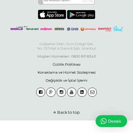
Gülbahar Mah. Avni Dilligil Sok.
No: 13/1 Kat:4 Daire:6 Şişli, İstanbul
Müşteri Hizmetleri: 0850 811 8343
Gizlilik Politikası
Konaklama ve Hizmet Sözleşmesi
Değişiklik ve İptal İşlemi
Back to top
Destek