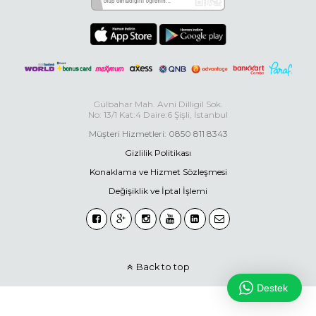
Gülbahar Mah. Avni Dilligil Sok.
No: 13/1 Kat:4 Daire:6 Şişli, İstanbul
Müşteri Hizmetleri: 0850 811 8343
Gizlilik Politikası
Konaklama ve Hizmet Sözleşmesi
Değişiklik ve İptal İşlemi
Back to top
Destek