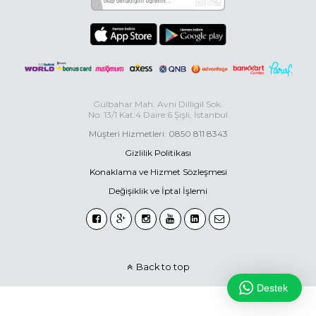
Gülbahar Mah. Avni Dilligil Sok.
No: 13/1 Kat:4 Daire:6 Şişli, İstanbul
Müşteri Hizmetleri: 0850 811 8343
Gizlilik Politikası
Konaklama ve Hizmet Sözleşmesi
Değişiklik ve İptal İşlemi
Back to top
Destek