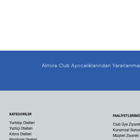
Almira Club Ayrıcalıklarından Yararlanmanız
KATEGORİLER
FAALİYETLERİMİ
Yurtdışı Otelleri
Club Üye Ziyaret
Yurtiçi Otelleri
Kurumsal Sun
Kıbrıs Otelleri
Müşteri Ziyareti
Maldivler Otelleri