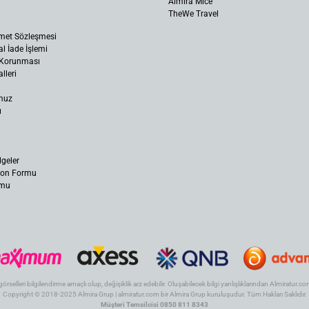
Almira Mice
TheWe Travel
met Sözleşmesi
al İade İşlemi
n Korunması
lleri
muz
ı
lgeler
yon Formu
rmu
 görselleri bilgilendirme amaçlı olup, değişiklik arz edebilir. Oluşabilecek bilgi yanlışlıklarından Almiratur
Copyright © 2018-2025 Almira Grup | almiratur.com bir Almira Grup kuruluşudur. Tüm Hakları Saklıdır.
Müşteri Temsilcisi 0850 811 8343