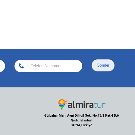
Gönder
Gülbahar Mah. Avni Dilligil Sok. No:13/1 Kat:4 D:6
Şişli, İstanbul
34394,Türkiye