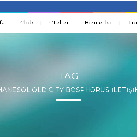
table Beds – Not Just For The Elderly!
How A Dermatolog
Acne
fa
Club
Oteller
Hizmetler
Tur
TAG
MANESOL OLD CITY BOSPHORUS İLETIŞI