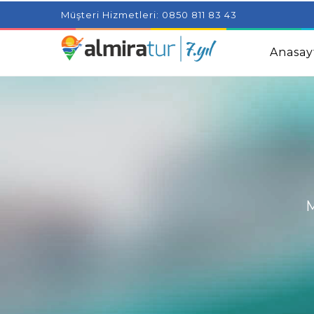
Project Milenial featuring news blogs and tutorials
Adjus
Müşteri Hizmetleri: 0850 811 83 43
Kids
Amazingly Simple Skin Care Tips For People With 
Anasay