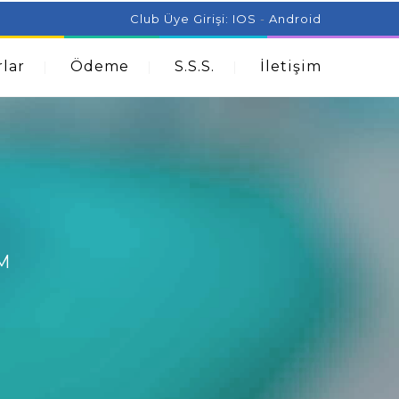
ist Can Help With Acne Problems
Aromatherapy And
Club Üye Girişi:
IOS
-
Android
lar
Ödeme
S.S.S.
İletişim
M