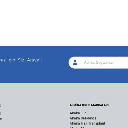
 İçin; Sizi Arayalım!
|
ALMİRA GRUP MARKALARI
Z
Almira Tur
i
Almira Residence
um
Almira Hair Transplant