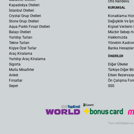
Ofis Randevu
Kapadokya Otelleri
KURUMSAL
İstanbul Otelleri
Crystal Grup Otelleri
Konaklama Hiz
Stone Grup Otelleri
Değişiklik Ve İpt
Aqua Parklı Fırsat Otelleri
Kişisel Verileri
Balayı Otelleri
Mücbir Sebep Ha
Yurtdışı Turları
Hakkımızda
Tekne Turları
Yönetim Kadro
Kişiye Özel Turlar
Banka Hesaplar
Araç Kiralama
ÖNERİLER
Yurtdışı Araç Kiralama
Sigorta
Diğer Ülkeler
Mutlu Misafirler
Türkiye Diğer Bö
Anket
Erken Rezervas
Fırsatlar
Ön Çalışma Fo
Sepet
SSS
Tüm otel bilgileri ve