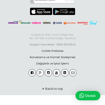
Gülbahar Mah. Avni Dilligil Sok.
No: 13/1 Kat:4 Daire:6 Şişli, İstanbul
Müşteri Hizmetleri: 0850 811 8343
Gizlilik Politikası
Konaklama ve Hizmet Sözleşmesi
Değişiklik ve İptal İşlemi
Back to top
Destek