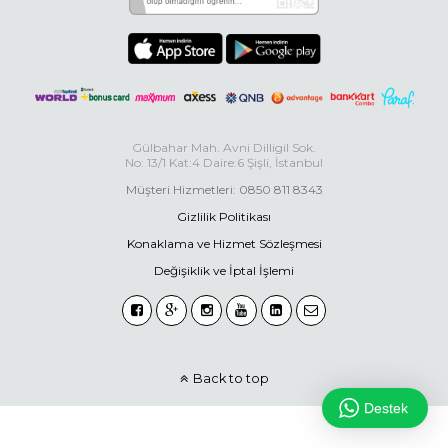
Gülbahar Mah. Avni Dilligil Sok.
No: 13/1 Kat:4 Daire:6 Şişli, İstanbul
Müşteri Hizmetleri: 0850 811 8343
Gizlilik Politikası
Konaklama ve Hizmet Sözleşmesi
Değişiklik ve İptal İşlemi
Back to top
Destek