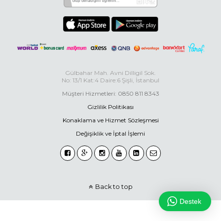
Gülbahar Mah. Avni Dilligil Sok.
No: 13/1 Kat:4 Daire:6 Şişli, İstanbul
Müşteri Hizmetleri: 0850 811 8343
Gizlilik Politikası
Konaklama ve Hizmet Sözleşmesi
Değişiklik ve İptal İşlemi
Back to top
Destek