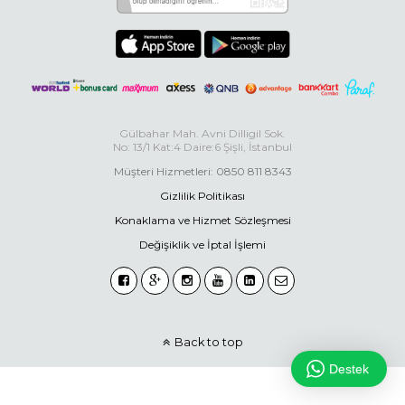
Gülbahar Mah. Avni Dilligil Sok.
No: 13/1 Kat:4 Daire:6 Şişli, İstanbul
Müşteri Hizmetleri: 0850 811 8343
Gizlilik Politikası
Konaklama ve Hizmet Sözleşmesi
Değişiklik ve İptal İşlemi
Back to top
Destek